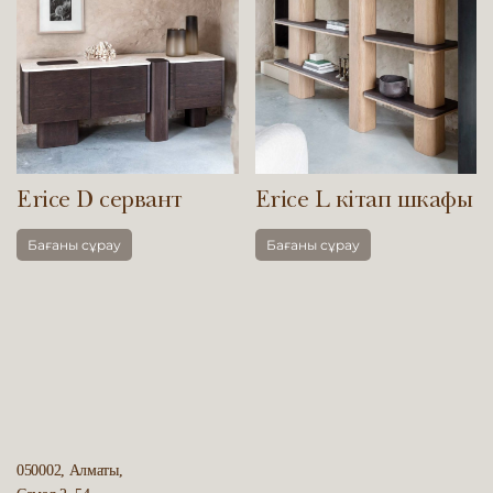
Erice D сервант
Erice L кітап шкафы
Бағаны сұрау
Бағаны сұрау
050002, Алматы,