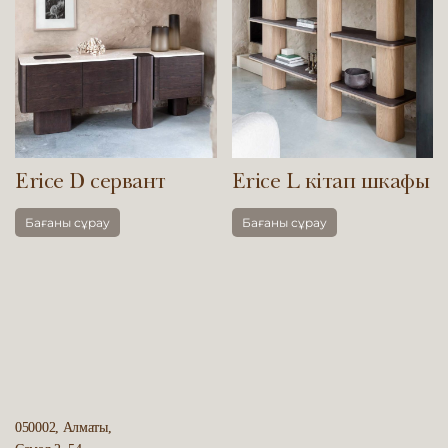
Erice D сервант
Erice L кітап шкафы
Бағаны сұрау
Бағаны сұрау
050002, Алматы,